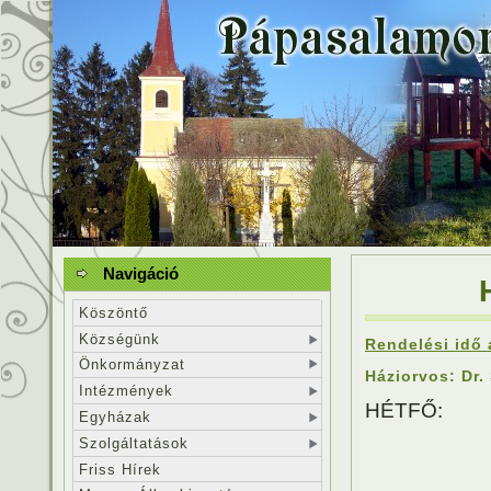
Navigáció
Köszöntő
Községünk
Rendelési idő 
Önkormányzat
Háziorvos: Dr.
Intézmények
HÉTFŐ: 1
Egyházak
Szolgáltatások
14.30-16
Friss Hírek