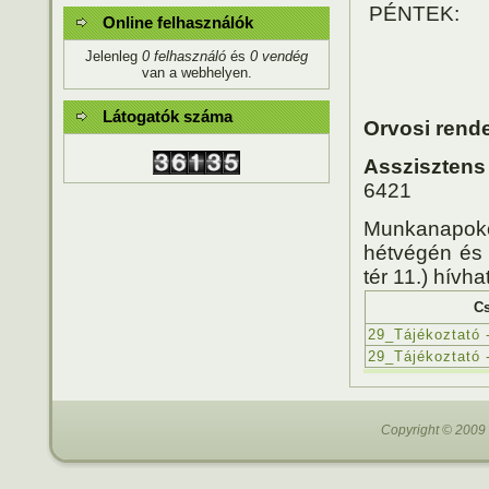
PÉNTEK: 1
Online felhasználók
11.00-12
Jelenleg
0 felhasználó
és
0 vendég
van a webhelyen.
Látogatók száma
Orvosi rend
Asszisztens
6421
Munkanapoko
hétvégén és
tér 11.) hív
C
29_Tájékoztató 
29_Tájékoztató 
Copyright © 2009 