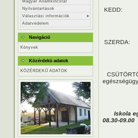
Magyar Államkincstár
Nyilvántartások
KEDD: 9.
Választási információk
10.00-11
Adatvédelem
Navigáció
SZERDA: 1
Könyvek
Közérdekü adatok
KÖZÉRDEKŰ ADATOK
CSÜTÖRTÖ
egészségüg
09.00-09
09.30-11
Iskola e
08.30-09.00