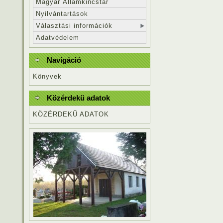
Magyar Államkincstár
Nyilvántartások
Választási információk
Adatvédelem
Navigáció
Könyvek
Közérdekü adatok
KÖZÉRDEKŰ ADATOK