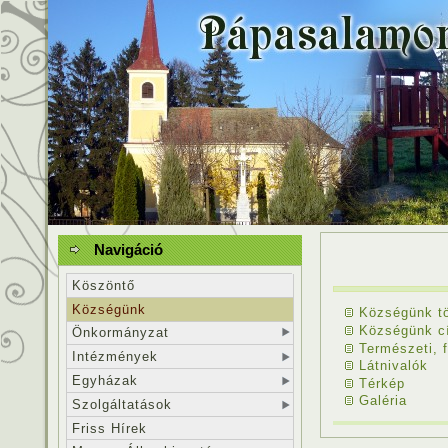
Navigáció
Köszöntő
Községünk
Községünk tö
Községünk c
Önkormányzat
Természeti, f
Intézmények
Látnivalók
Egyházak
Térkép
Galéria
Szolgáltatások
Friss Hírek