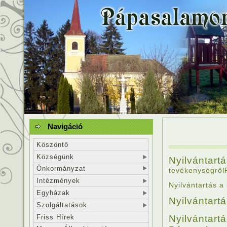
Navigáció
Köszöntő
Községünk
Nyilvánt
Önkormányzat
tevékenységről
Intézmények
Nyilvántartás a
Egyházak
Nyilvántartá
Szolgáltatások
Friss Hírek
Nyilvánt