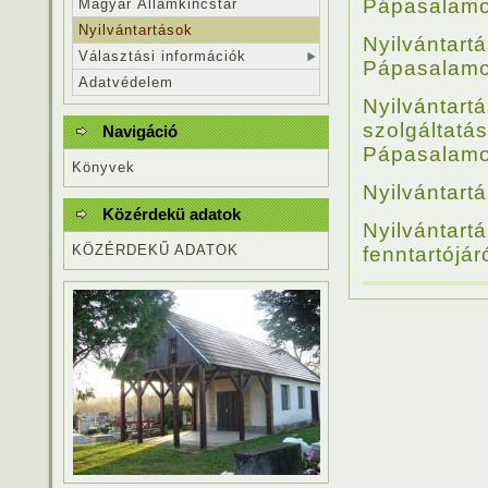
Pápasalamo
Magyar Államkincstár
Nyilvántartások
Nyilvántart
Választási információk
Pápasalamo
Adatvédelem
Nyilvántart
szolgáltatá
Navigáció
Pápasalamo
Könyvek
Nyilvántart
Közérdekü adatok
Nyilvánta
KÖZÉRDEKŰ ADATOK
fenntartójá