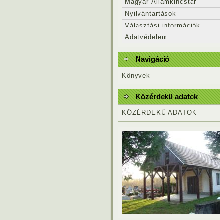
Magyar Államkincstár
Nyilvántartások
Választási információk
Adatvédelem
Navigáció
Könyvek
Közérdekü adatok
KÖZÉRDEKŰ ADATOK