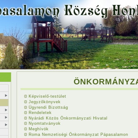
ÖNKORMÁNYZ
Képviselő-testület
Jegyzőkönyvek
Ügyrendi Bizottság
Rendeletek
Nyárádi Közös Önkormányzati Hivatal
Nyomtatványok
Meghívók
Roma Nemzetiségi Önkormányzat Pápasalamon